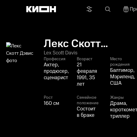
Пр
Лекс Скотт
Дэвис
Lex Scott Davis
Профессия
Возраст
Место
Актер,
21
рождения
Балтимор,
продюсер,
февраля
Мэриленд,
сценарист
1991, 35
США
лет
Рост
Семейное
Жанры
160 см
Драма,
положение
Состоит
короткоме
в браке
триллер