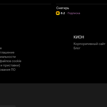
Снегирь
8.2
·
Подписка
КИОН
Корпоративный сайт
е
Блог
оглашение
иальности
файлов cookie
 и приставки)
ования ПО