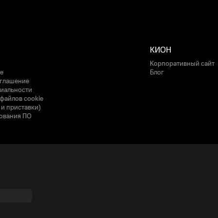
КИОН
Корпоративный сайт
е
Блог
оглашение
иальности
файлов cookie
 и приставки)
ования ПО