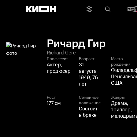
Ричард Гир
Richard Gere
Профессия
Возраст
Место
Актер,
31
рождения
Филадельф
продюсер
августа
Пенсильва
1949, 76
США
лет
Рост
Семейное
Жанры
177 см
Драма,
положение
Состоит
триллер,
в браке
мелодрам