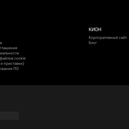
КИОН
Корпоративный сайт
е
Блог
оглашение
иальности
файлов cookie
 и приставки)
ования ПО