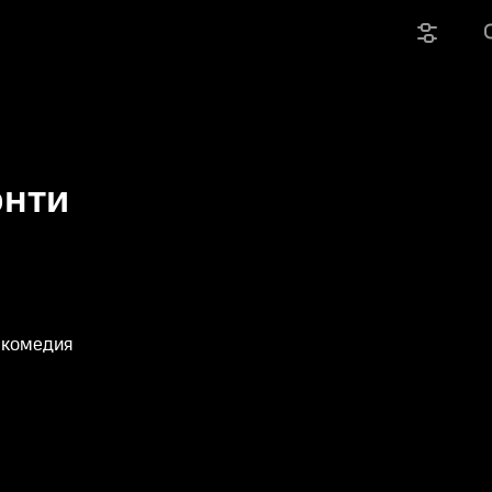
онти
 комедия