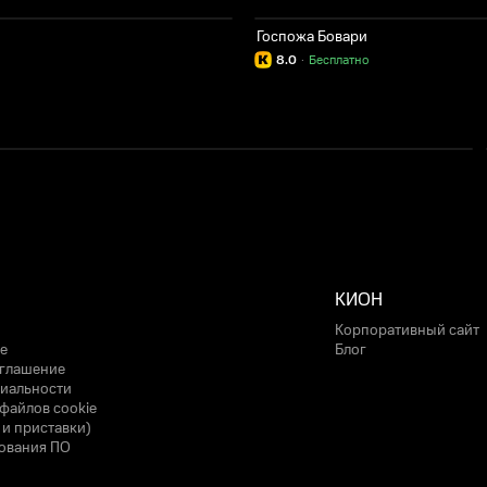
Госпожа Бовари
8.0
·
Бесплатно
КИОН
Корпоративный сайт
е
Блог
оглашение
иальности
файлов cookie
 и приставки)
ования ПО