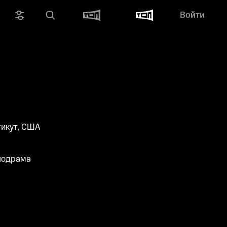
Войти
тикут, США
лодрама