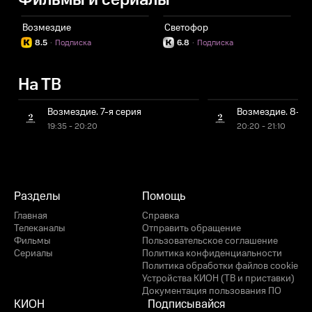
Фильмы и сериалы
Возмездие
Светофор
К
8.5
·
Подписка
6.8
·
Подписка
На ТВ
Возмездие. 7-я серия
Возмездие. 8-я 
19:35 - 20:20
20:20 - 21:10
Разделы
Помощь
Главная
Справка
Телеканалы
Отправить обращение
Фильмы
Пользовательское соглашение
Сериалы
Политика конфиденциальности
Политика обработки файлов cookie
Устройства КИОН (ТВ и приставки)
Документация пользования ПО
КИОН
Подписывайся