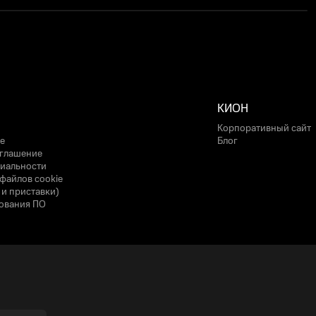
КИОН
Корпоративный сайт
е
Блог
оглашение
иальности
файлов cookie
 и приставки)
ования ПО