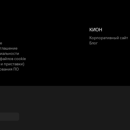
КИОН
Корпоративный сайт
е
Блог
оглашение
иальности
файлов cookie
 и приставки)
ования ПО