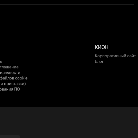
КИОН
Корпоративный сайт
е
Блог
оглашение
иальности
файлов cookie
 и приставки)
ования ПО