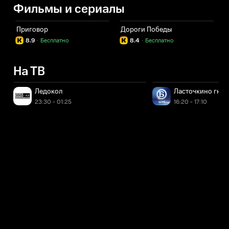
Фильмы и сериалы
Приговор
Дороги Победы
Р
8.9
·
Бесплатно
8.4
·
Бесплатно
На ТВ
Ледокол
Ласточкино гнезд
23:30 - 01:25
16:20 - 17:10