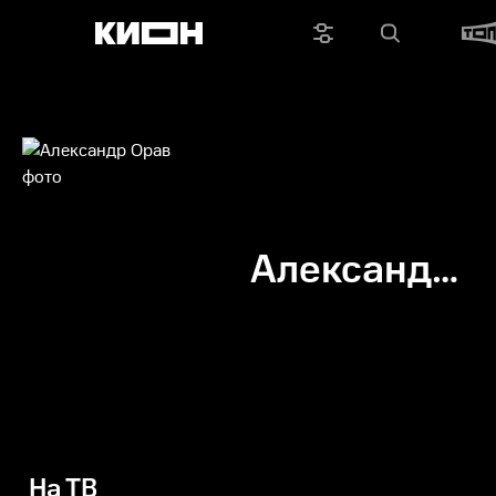
Александр
Орав
На ТВ