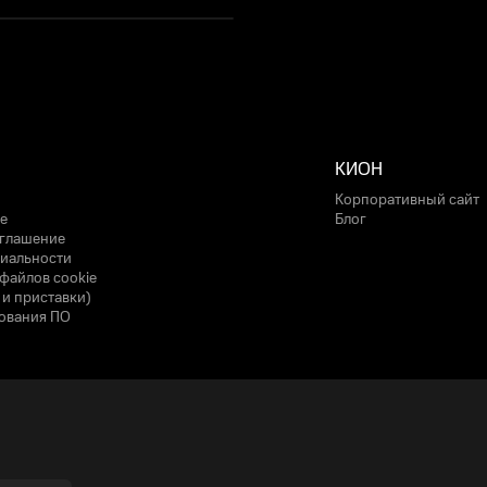
КИОН
Корпоративный сайт
е
Блог
оглашение
иальности
файлов cookie
 и приставки)
ования ПО