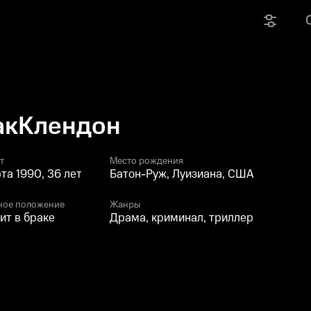
акКлендон
т
Место рождения
рта 1990, 36 лет
Батон-Руж, Луизиана, США
ное положение
Жанры
ит в браке
Драма, криминал, триллер