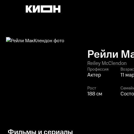
Рейли М
Reiley McClendon
Профессия
Возрас
Актер
11 ма
Рост
Семей
188 см
Состо
Фильмы и сериалы