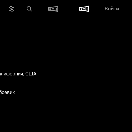
Войти
алифорния, США
боевик