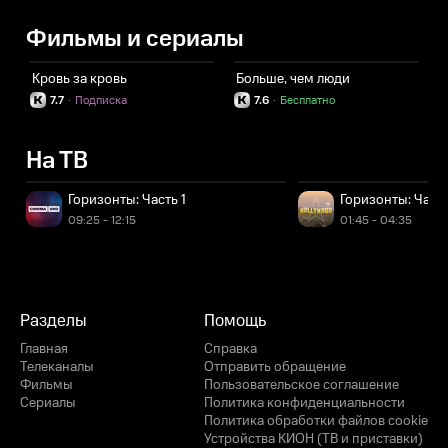
Фильмы и сериалы
Кровь за кровь
Больше, чем люди
Э
7.7
·
Подписка
7.6
·
Бесплатно
На ТВ
Горизонты: Часть 1
Горизонты: Часть
09:25 - 12:15
01:45 - 04:35
Разделы
Помощь
Главная
Справка
Телеканалы
Отправить обращение
Фильмы
Пользовательское соглашение
Сериалы
Политика конфиденциальности
Политика обработки файлов cookie
Устройства КИОН (ТВ и приставки)