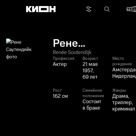
Рене
Саутендейк
Renée Soutendijk
Профессия
Возраст
Место
Актер
21 мая
рождения
Амстерда
1957,
Нидерла
69 лет
Рост
Семейное
Жанры
162 см
Драма,
положение
Состоит
триллер,
в браке
криминал