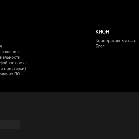
КИОН
Корпоративный сайт
е
Блог
оглашение
иальности
файлов cookie
 и приставки)
ования ПО