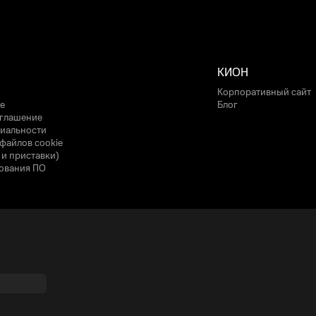
КИОН
Корпоративный сайт
е
Блог
оглашение
иальности
файлов cookie
 и приставки)
ования ПО