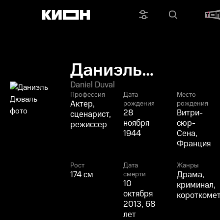
Даниэль
Дюваль
Daniel Duval
Профессия
Дата
Место
Актер,
рождения
рождения
28
Витри-
сценарист,
ноября
сюр-
режиссер
1944
Сена,
Франция
Рост
Дата
Жанры
174 см
Драма,
смерти
10
криминал,
октября
короткоме
2013, 68
лет