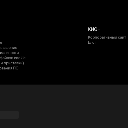
КИОН
Корпоративный сайт
е
Блог
оглашение
иальности
файлов cookie
 и приставки)
ования ПО