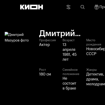
Пр
Дмитрий
Мазуров
Профессия
Возраст
Место
Актер
13
рождения
Новосибир
апреля
СССР
1981, 45
лет
Рост
Семейное
Жанры
180 см
Детектив,
положение
Не
драма,
состоит
мелодрам
в браке