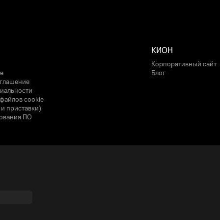
КИОН
Корпоративный сайт
е
Блог
оглашение
иальности
файлов cookie
 и приставки)
ования ПО