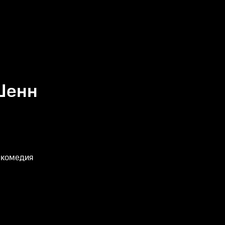
Шенн
 комедия