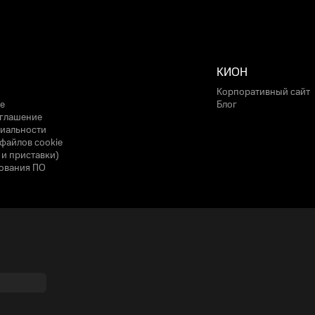
КИОН
Корпоративный сайт
е
Блог
оглашение
иальности
файлов cookie
 и приставки)
ования ПО