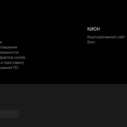
КИОН
Корпоративный сайт
е
Блог
оглашение
иальности
файлов cookie
 и приставки)
ования ПО