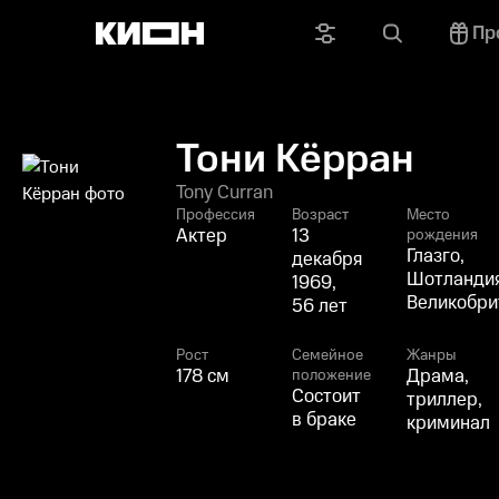
Пр
Тони Кёрран
Tony Curran
Профессия
Возраст
Место
Актер
13
рождения
Глазго,
декабря
Шотландия
1969,
Великобри
56 лет
Рост
Семейное
Жанры
178 см
Драма,
положение
Состоит
триллер,
в браке
криминал