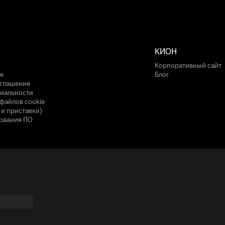
КИОН
Корпоративный сайт
е
Блог
оглашение
иальности
файлов cookie
 и приставки)
ования ПО