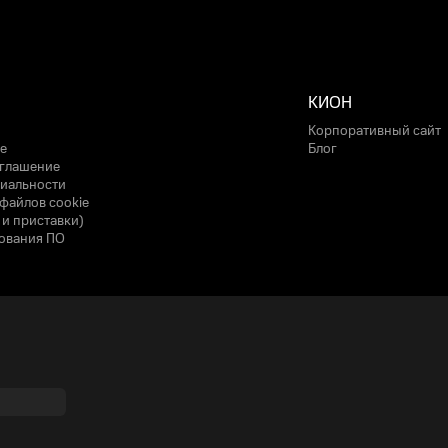
КИОН
Корпоративный сайт
е
Блог
оглашение
иальности
файлов cookie
 и приставки)
ования ПО