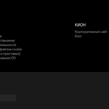
КИОН
Корпоративный сайт
е
Блог
оглашение
иальности
файлов cookie
 и приставки)
ования ПО