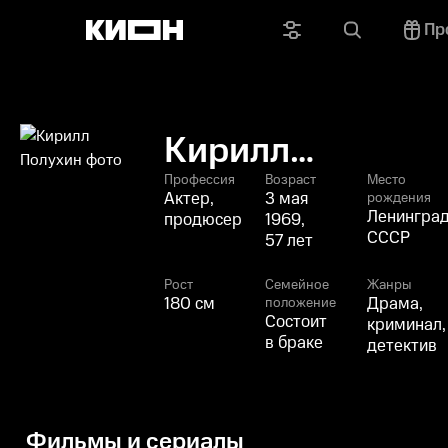
Пр
Кирилл
Полухин
Профессия
Возраст
Место
Актер,
3 мая
рождения
Ленинград
продюсер
1969,
СССР
57 лет
Рост
Семейное
Жанры
180 см
Драма,
положение
Состоит
криминал,
в браке
детектив
Фильмы и сериалы