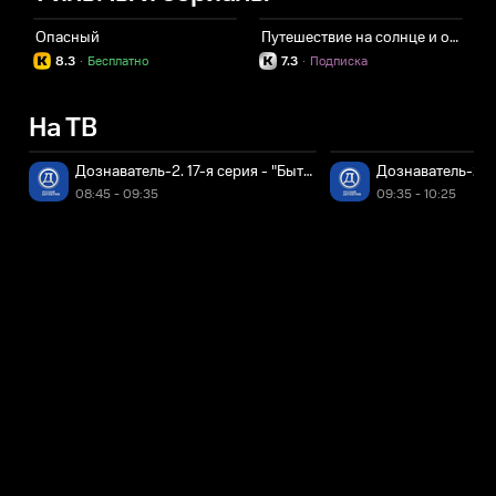
Опасный
Путешествие на солнце и обратно
Л
8.3
·
Бесплатно
7.3
·
Подписка
На ТВ
Дознаватель-2. 17-я серия - "Бытовой конфликт"
Дознаватель-2. 1
08:45 - 09:35
09:35 - 10:25