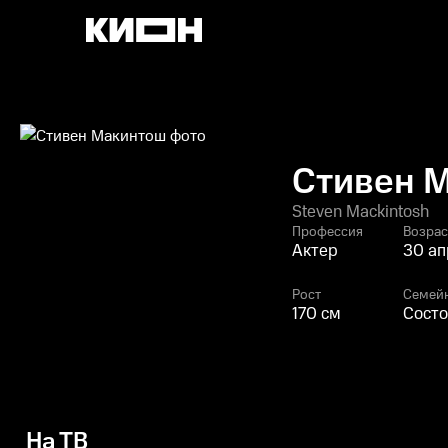
Стивен 
Steven Mackintosh
Профессия
Возрас
Актер
30 ап
Рост
Семей
170 см
Состо
На ТВ