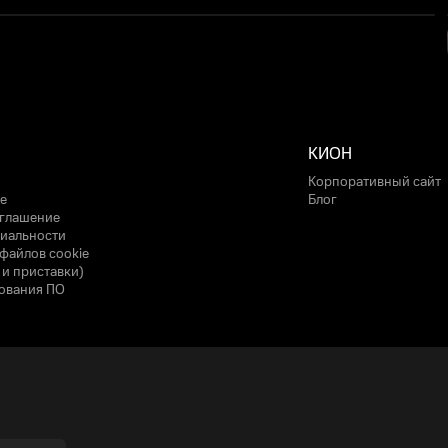
КИОН
Корпоративный сайт
е
Блог
оглашение
иальности
файлов cookie
 и приставки)
ования ПО