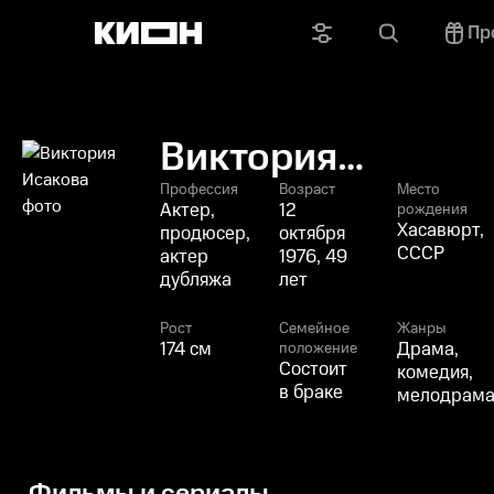
Пр
Виктория
Исакова
Профессия
Возраст
Место
Актер,
12
рождения
Хасавюрт,
продюсер,
октября
СССР
актер
1976, 49
дубляжа
лет
Рост
Семейное
Жанры
174 см
Драма,
положение
Состоит
комедия,
в браке
мелодрам