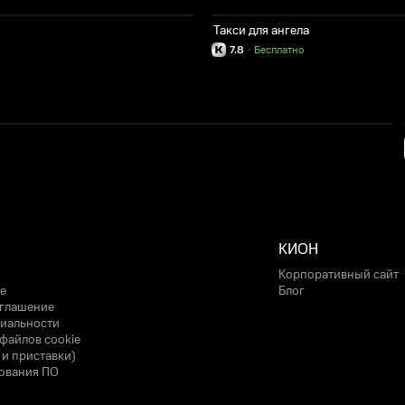
Такси для ангела
7.8
·
Бесплатно
КИОН
Корпоративный сайт
е
Блог
оглашение
иальности
файлов cookie
 и приставки)
ования ПО