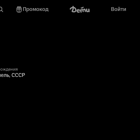
Промокод
Войти
рождения
мель, СССР