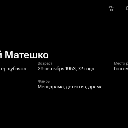
й Матешко
Возраст
Место 
ктер дубляжа
29 сентября 1953, 72 года
Госто
Жанры
Мелодрама, детектив, драма