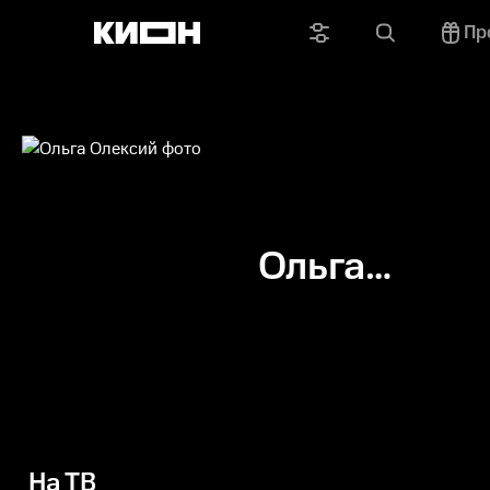
Пр
Ольга
Олексий
На ТВ