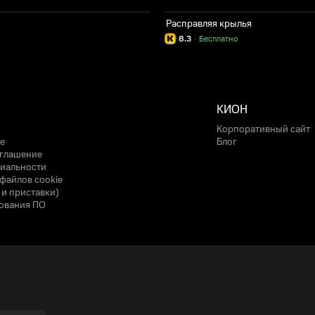
Расправляя крылья
8.3
·
Бесплатно
КИОН
Корпоративный сайт
е
Блог
оглашение
иальности
файлов cookie
 и приставки)
ования ПО