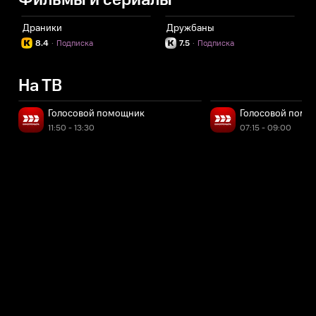
Фильмы и сериалы
Драники
Дружбаны
Г
8.4
·
Подписка
7.5
·
Подписка
На ТВ
Голосовой помощник
Голосовой помо
11:50 - 13:30
07:15 - 09:00