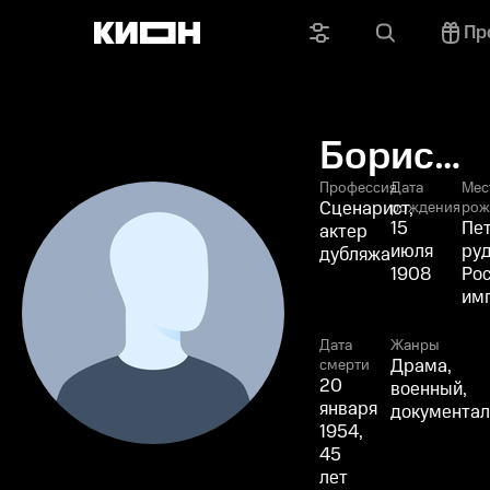
Пр
Борис
Горбатов
Профессия
Дата
Мес
Сценарист,
рождения
рож
15
Пе
актер
июля
руд
дубляжа
1908
Рос
им
Дата
Жанры
Драма,
смерти
20
военный,
января
документа
1954,
45
лет