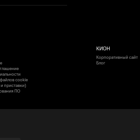
КИОН
Корпоративный сайт
е
Блог
оглашение
иальности
файлов cookie
 и приставки)
ования ПО