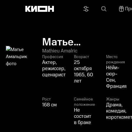
Пр
Матье
Амальрик
Mathieu Amalric
Профессия
Возраст
Место
Актер,
25
рождения
Нёйи-
режиссер,
октября
сюр-
сценарист
1965, 60
Сен,
лет
Франция
Рост
Семейное
Жанры
168 см
Драма,
положение
Не
комедия,
состоит
короткоме
в браке