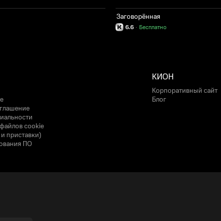
Заговорённая
6.6
·
Бесплатно
КИОН
Корпоративный сайт
е
Блог
оглашение
иальности
файлов cookie
 и приставки)
ования ПО