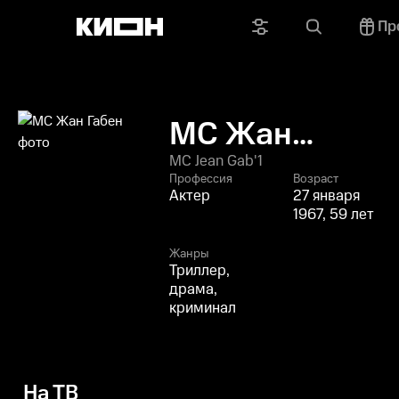
Пр
МС Жан
Габен
MC Jean Gab'1
Профессия
Возраст
Актер
27 января
1967, 59 лет
Жанры
Триллер,
драма,
криминал
На ТВ
Осталось 11 минут