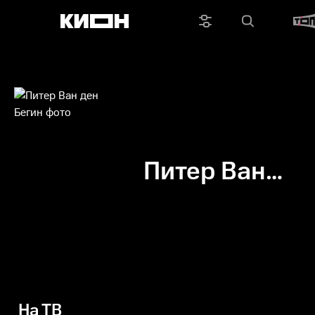
Питер Ван
ден Бегин
На ТВ