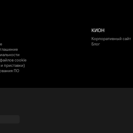
КИОН
Корпоративный сайт
е
Блог
оглашение
иальности
файлов cookie
 и приставки)
ования ПО