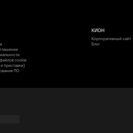
КИОН
Корпоративный сайт
е
Блог
оглашение
иальности
файлов cookie
 и приставки)
ования ПО