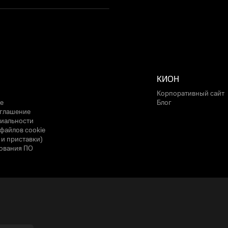
КИОН
Корпоративный сайт
е
Блог
оглашение
иальности
файлов cookie
 и приставки)
ования ПО