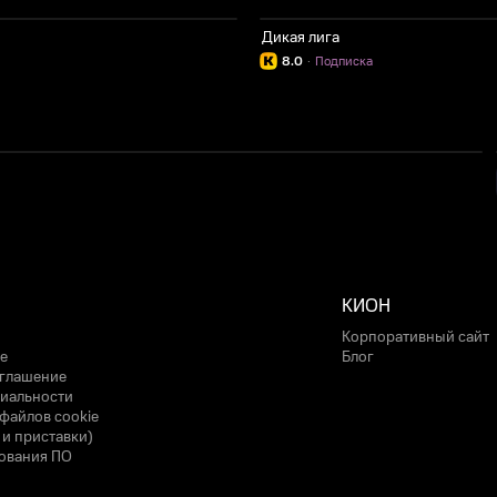
Дикая лига
8.0
·
Подписка
КИОН
Корпоративный сайт
е
Блог
оглашение
иальности
файлов cookie
 и приставки)
ования ПО