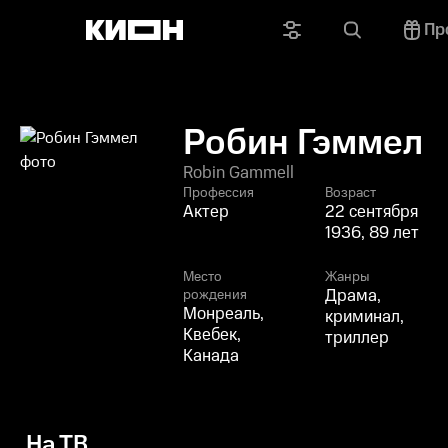
Пр
Робин Гэммел
Robin Gammell
Профессия
Возраст
Актер
22 сентября
1936, 89 лет
Место
Жанры
Драма,
рождения
Монреаль,
криминал,
Квебек,
триллер
Канада
На ТВ
Осталось меньше минуты