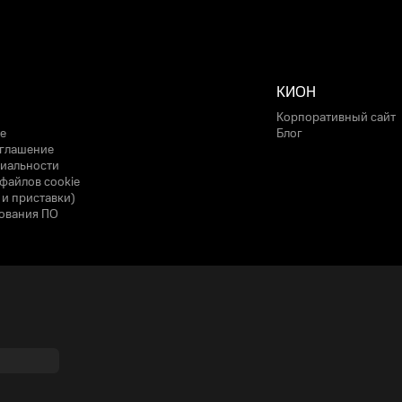
КИОН
Корпоративный сайт
е
Блог
оглашение
иальности
файлов cookie
 и приставки)
ования ПО