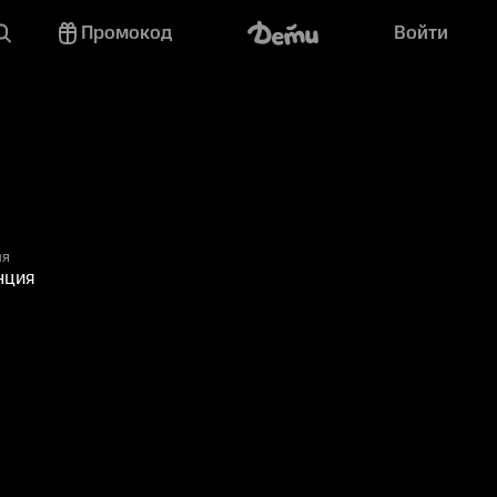
Промокод
Войти
ия
нция