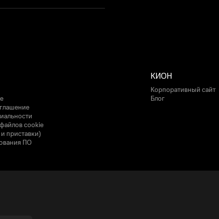
КИОН
Корпоративный сайт
е
Блог
оглашение
иальности
файлов cookie
 и приставки)
ования ПО