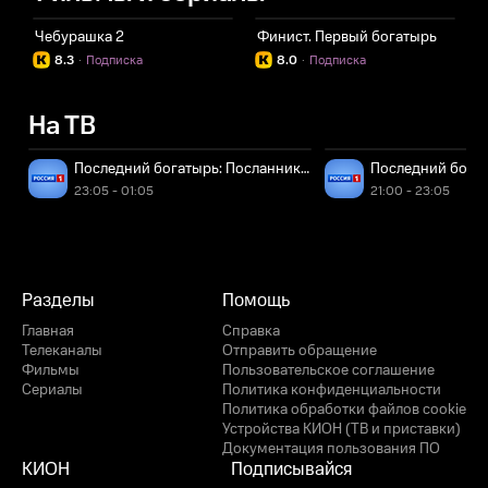
Чебурашка 2
Финист. Первый богатырь
Ч
8.3
·
Подписка
8.0
·
Подписка
На ТВ
Последний богатырь: Посланник Тьмы
Последний богат
23:05 - 01:05
21:00 - 23:05
Разделы
Помощь
Главная
Справка
Телеканалы
Отправить обращение
Фильмы
Пользовательское соглашение
Сериалы
Политика конфиденциальности
Политика обработки файлов cookie
Устройства КИОН (ТВ и приставки)
Документация пользования ПО
КИОН
Подписывайся