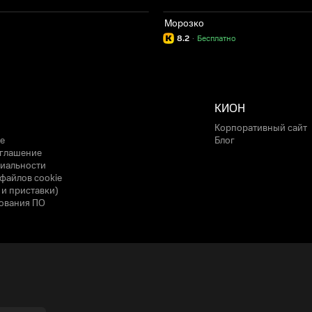
Морозко
8.2
·
Бесплатно
КИОН
Корпоративный сайт
е
Блог
оглашение
иальности
файлов cookie
 и приставки)
ования ПО